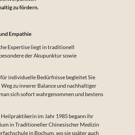
ltig zu fördern.
 und Empathie
e Expertise liegt in traditionell
sbesondere der Akupunktur sowie
ür individuelle Bedürfnisse begleitet Sie
 Weg zu innerer Balance und nachhaltiger
t man sich sofort wahrgenommen und bestens
 Heilpraktikerin im Jahr 1985 begann ihr
ium in Traditioneller Chinesischer Medizin
erfachschule in Bochum, wo sie später auch