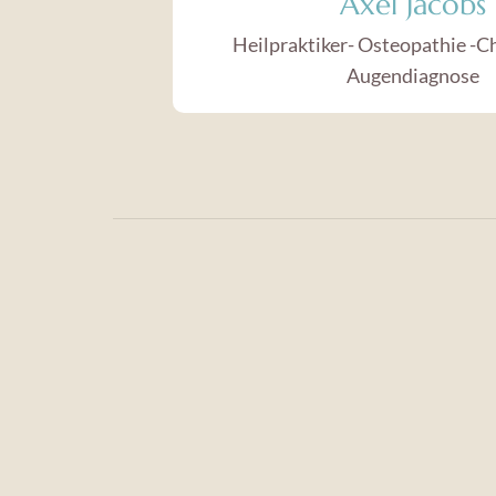
Axel Jacobs
Heilpraktiker- Osteopathie -C
Augendiagnose