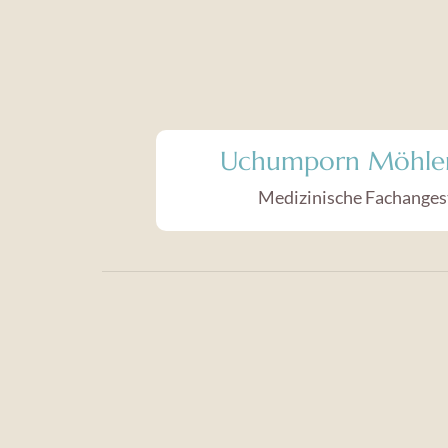
Uchumporn Möhle
Medizinische Fachangest