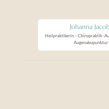
Johanna Jacob
Heilpraktikerin – Chiropraktik -
Augenakupunktur