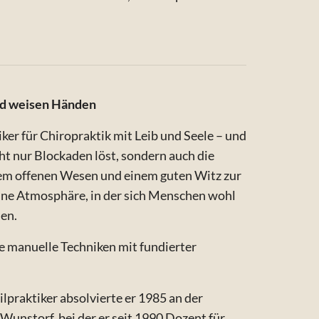
nd weisen Händen
er für Chiropraktik mit Leib und Seele – und
cht nur Blockaden löst, sondern auch die
em offenen Wesen und einem guten Witz zur
 eine Atmosphäre, in der sich Menschen wohl
en.
se manuelle Techniken mit fundierter
lpraktiker absolvierte er 1985 an der
unstorf, bei der er seit 1990 Dozent für