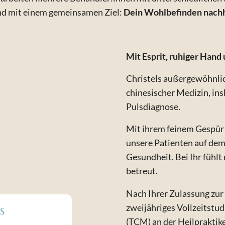
d mit einem gemeinsamen Ziel:
Dein Wohlbefinden nachha
Mit Esprit, ruhiger Hand
Christels außergewöhnlich
chinesischer Medizin, in
Pulsdiagnose.
Mit ihrem feinem Gespür f
unsere Patienten auf dem
Gesundheit. Bei Ihr fühl
betreut.
Nach Ihrer Zulassung zur
zweijähriges Vollzeitstud
s
(TCM) an der Heilpraktik