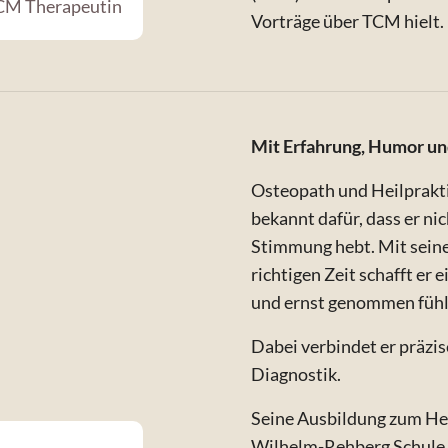
TCM Therapeutin
Vorträge über TCM hielt.
Mit Erfahrung, Humor u
Osteopath und Heilpraktik
bekannt dafür, dass er ni
Stimmung hebt. Mit sein
richtigen Zeit schafft er
und ernst genommen fühl
Dabei verbindet er präzi
Diagnostik.
Seine Ausbildung zum Hei
Wilhelm-Rehberg Schule W