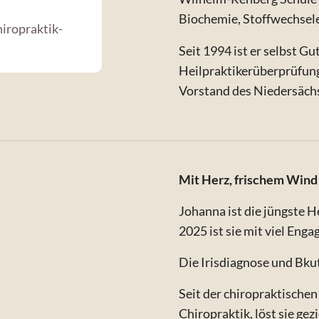
Biochemie, Stoffwechsel
hiropraktik-
Seit 1994 ist er selbst G
Heilpraktikerüberprüfung
Vorstand des Niedersäch
Mit Herz, frischem Wind
Johanna ist die jüngste H
2025 ist sie mit viel Enga
Die Irisdiagnose und Bku
Seit der chiropraktischen
Chiropraktik, löst sie ge