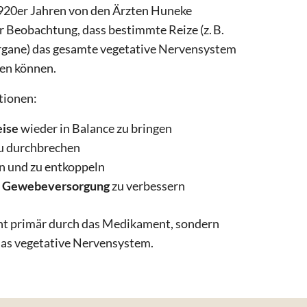
920er Jahren von den Ärzten Huneke
er Beobachtung, dass bestimmte Reize (z. B.
rgane) das gesamte vegetative Nervensystem
en können.
ktionen:
eise
wieder in Balance zu bringen
u durchbrechen
n und zu entkoppeln
d Gewebeversorgung
zu verbessern
cht primär durch das Medikament, sondern
das vegetative Nervensystem.