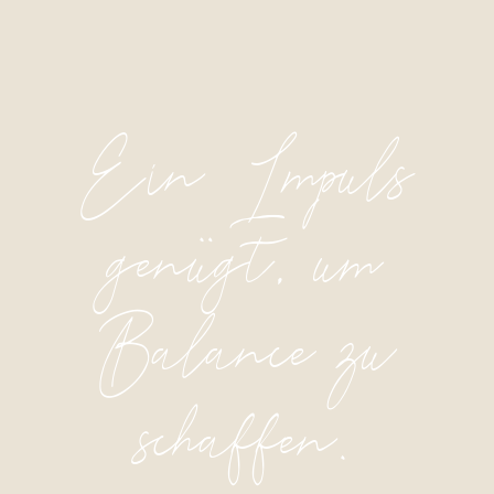
Ein Impuls
genügt, um
Balance zu
schaffen.